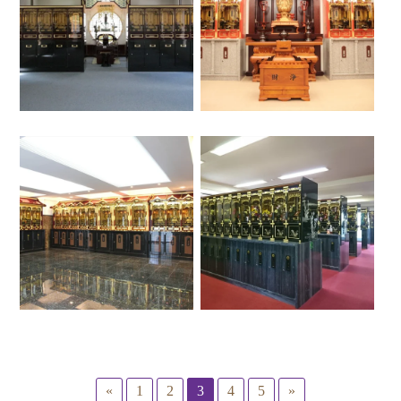
«
1
2
3
4
5
»