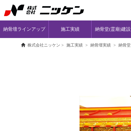
納骨壇ラインアップ
施工実績
納骨堂(霊廟)建設
天然石納骨壇
株式会社ニッケン
>
施工実績
>
納骨壇実績
>
納骨堂
人造石納骨壇
アルミ製納骨壇
ハイブリッド納骨壇
合祀墓・合葬墓