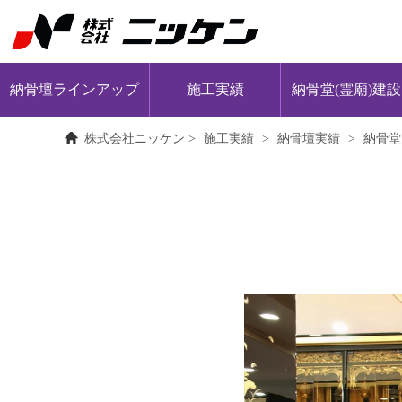
納骨壇ラインアップ
施工実績
納骨堂(霊廟)建設
天然石納骨壇
株式会社ニッケン
>
施工実績
>
納骨壇実績
>
納骨堂
人造石納骨壇
アルミ製納骨壇
ハイブリッド納骨壇
合祀墓・合葬墓